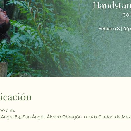
icación
:00 a.m.
 Angel 63, San Ángel, Álvaro Obregón, 01020 Ciudad de Mé