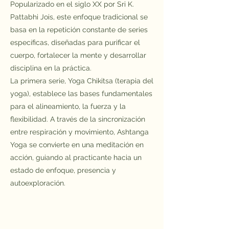
evolución personal, permitiéndonos 
Popularizado en el siglo XX por Sri K.
experimentar el verdadero gozo y 
Pattabhi Jois, este enfoque tradicional se
plenitud.

basa en la repetición constante de series
específicas, diseñadas para purificar el
Creamos un espacio acogedor y lleno de 
cuerpo, fortalecer la mente y desarrollar
energía positiva, donde cada sesión es 
disciplina en la práctica.
una invitación a conectar contigo mismo, 
La primera serie, Yoga Chikitsa (terapia del
con la tradición y con otros practicantes. 
yoga), establece las bases fundamentales
Nos enfocamos en construir una 
para el alineamiento, la fuerza y la
comunidad inspiradora que integre la 
flexibilidad. A través de la sincronización
fuerza de la tradición con la creatividad 
entre respiración y movimiento, Ashtanga
moderna, guiándote en tu camino hacia el 
Yoga se convierte en una meditación en
bienestar físico, mental y espiritual.
acción, guiando al practicante hacia un
estado de enfoque, presencia y
autoexploración.